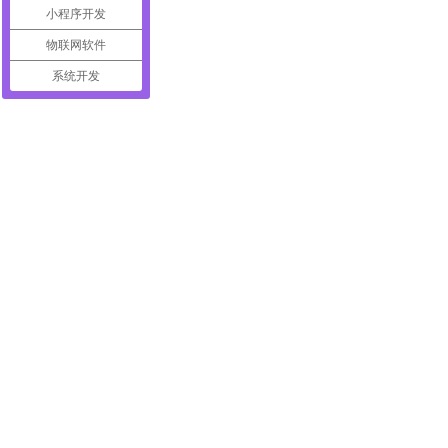
很多人都觉得，做网站开发，就是将网站直接做出来就可以
小程序开发
立网站前，网站建设的前期准备工作也十分重要。建站前的
物联网软件
系统开发
怎么让图片成为你网站SEO的秘密武器
Jumpshot研究了2016年最常见的在线搜索方式。不足为