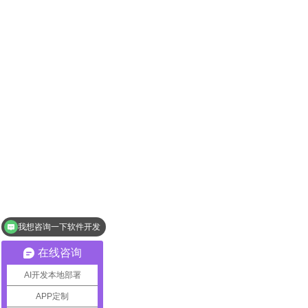
在线安全不仅要关乎将信息输入网站的消费者，拥有站点的企业
小，不会成为黑客的攻击目标。
我想咨询一下软件开发
你们是怎么收费的呢
在线咨询
AI开发本地部署
APP定制
网站开发前有什么准备工作