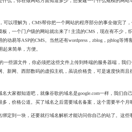
什么，你在做网站方面知道多少，想要建一个什么规模的网站
，可以理解为，CMS帮你把一个网站的程序部分的事全做完了，
小程序发展前景和优势
使网站设计变得可爱的5个原则
板，一个门户级的网站就出来了! 主流的CMS，现在有不少，
动易等ASP的CMS。当然还有wordpress，zblog，pjblog等
已经五年多了，在这
无论你有什么背景，尝试将网页设计转
小程序的发展非常快，诞
为“可爱的东西”都需要你首先尝试确定
用起来简单，方便。
达到10亿用户，小程序
底是什么因素使可爱的东西变得复杂。
快，完全是因为小程序可
个概念自然是主观的。这是一种模糊而
的一些源文件，你必须把这些文件上传到终端的服务器端，我们
求，符合当下年轻人的使
暖和模糊的情感，似乎与我们的微笑冲
前小程序的发展方向，小
直接相关，但是带来的动力却千差万别
网、新网、西部数码的虚拟主机，虽说价格贵，可是速度快而且
常值得看好的。 从微
有人称昆虫为可爱，而我却永远无法让
着科技的不断进步，很多
己同意。
，很多用户的需要也要被
家都知道吧，就像谷歌的域名是google.com一样，我们自
微信小程序的可以帮助微
很多，价格公道。买了域名之后需要域名备案，这个需要半个月
绑定到一块，还要就行域名解析才能访问你自己的站了。这些