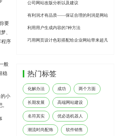
等
公司网站改版分析以及建议
有利润才有品质——保证合理的利润是网站建设公司生存
你要
利用用户生成内容的7种方法
网站设计中创建有效用户流的3个技巧
织梦、
巧用网页设计色彩搭配给企业网站带来超凡用户体验效果
博客程序
变
几乎每个网页设计的目的都是为了吸引客
到
户购买你的产品或订阅你的服务。但是，
整
你的网站如果不提供出色的用户体验就无
温
法实现该目标，而这主要取决于良好的用
一般
动
户流。
热门标签
。
很稳
自
化解办法
成功
两个方面
己的小
长期发展
高端网站建设
吧。
名符其实
优必选机器人
事
潮流时尚配饰
软件销售