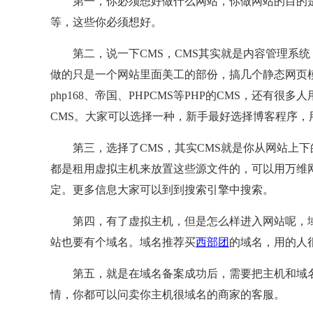
第一，你必须想好做什么网站，你做网站的目的是
网站SEO优化
等，这些你必须想好。
常见问题
第二，说一下CMS，CMS其实就是内容管理系统
2022微信
做的只是一个网站里面美工的部份，搞几个静态网页模
php168、帝国、PHPCMS等PHP的CMS，还有很多人用的
微信小程序上线
五年的时间里，
CMS。大家可以选择一种，新手最好选择博客程序，
生仅一年的时间便
能够发展的这么
第三，选择了CMS，其实CMS就是你从网站上下
以满足用户的需
用习惯，按照目
都是租用虚拟主机来放置这些源文件的，可以用万维
程序的前景是非
定。更多信息大家可以到到搜索引擎中搜索。
信角度来看，随
功能将会被开放
第四，有了虚拟主机，但是怎么样进入网站呢，域名大
实现和满足，而
站也要有个域名。域名推荐买
西部团
的域名，用的人
第五，就是在域名备案成功后，需要把主机和域名
情，你都可以问卖你主机很域名的商家的客服。